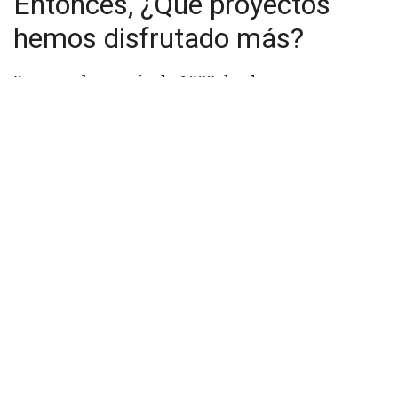
Entonces, ¿Qué proyectos
hemos disfrutado más?
Son muchos, más de 1000 desde que
comenzamos en el siglo pasado (1999).
Igualmente, seleccionamos algunos
representativos de los últimos tiempos:
Semanario Búsqueda Online (2015/2016)
Optica Nova en Ciberlunes (2015)
AIPPI eMeeting (2015)
¿Cómo llevamos a cabo
nuestro trabajo?
Sin entrar en detalles, el proceso general suele