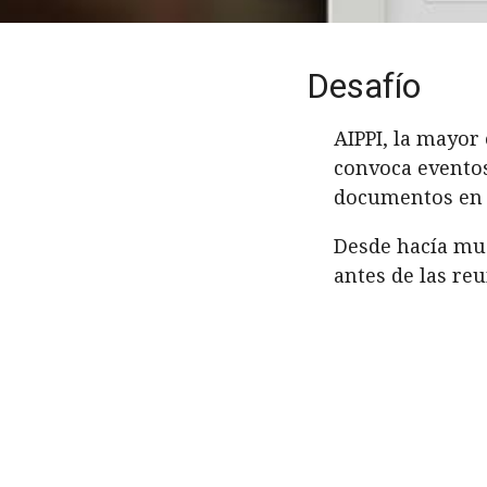
Desafío
AIPPI, la mayor
convoca eventos
documentos en a
Desde hacía muc
antes de las re
Esto significab
importante de 
Problema
La respuesta ev