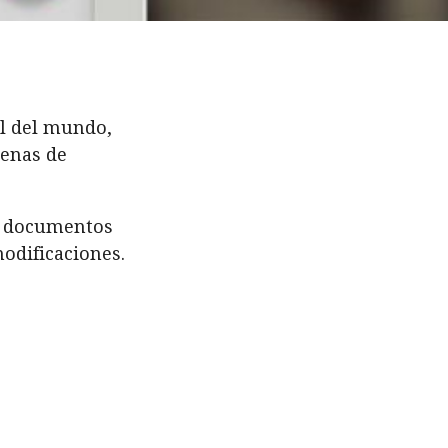
al del mundo,
cenas de
os documentos
odificaciones.
, un número
s asistentes