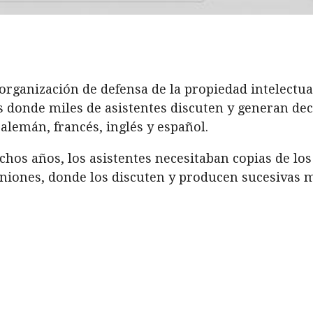
 organización de defensa de la propiedad intelectu
 donde miles de asistentes discuten y generan de
lemán, francés, inglés y español.
hos años, los asistentes necesitaban copias de l
uniones, donde los discuten y producen sucesivas m
a un enorme trabajo logístico para la organización
personal y un consumo desmedido de papel.
idente parecía ser: una app y un sitio web donde lo