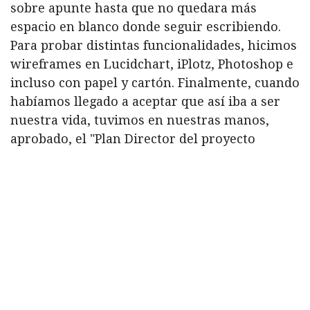
sobre apunte hasta que no quedara más
espacio en blanco donde seguir escribiendo.
Para probar distintas funcionalidades, hicimos
wireframes en Lucidchart, iPlotz, Photoshop e
incluso con papel y cartón. Finalmente, cuando
habíamos llegado a aceptar que así iba a ser
nuestra vida, tuvimos en nuestras manos,
aprobado, el "Plan Director del proyecto
Búsqueda OnLine".
Experiencia de usuario
La página de inicio reproduce la portada de
Búsqueda, la importancia de los titulares de la
semana y el contenido destacado en cada
sección. Si hay novedades importantes durante
el resto de la semana, tienen su lugar en el