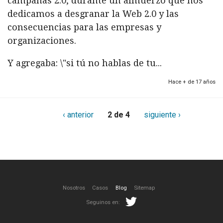
campañas 2.0, durante un almuerzo que nos
dedicamos a desgranar la Web 2.0 y las
consecuencias para las empresas y
organizaciones.
Y agregaba: \"si tú no hablas de tu...
Hace + de 17 años
‹ anterior
2 de 4
siguiente ›
Nosotros
Casos
Blog
Sitemap
Seguinos en