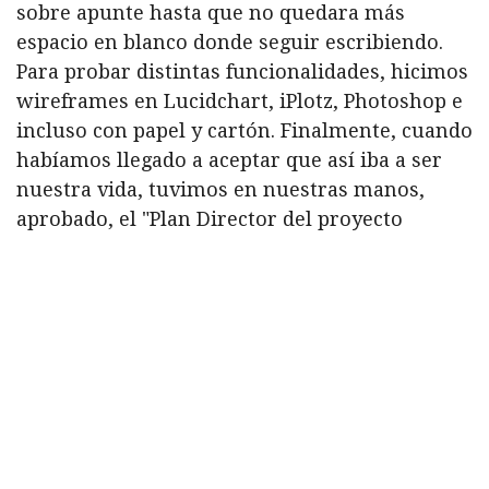
sobre apunte hasta que no quedara más
espacio en blanco donde seguir escribiendo.
Para probar distintas funcionalidades, hicimos
wireframes en Lucidchart, iPlotz, Photoshop e
incluso con papel y cartón. Finalmente, cuando
habíamos llegado a aceptar que así iba a ser
nuestra vida, tuvimos en nuestras manos,
aprobado, el "Plan Director del proyecto
Búsqueda OnLine".
Experiencia de usuario
La página de inicio reproduce la portada de
Búsqueda, la importancia de los titulares de la
semana y el contenido destacado en cada
sección. Si hay novedades importantes durante
el resto de la semana, tienen su lugar en el